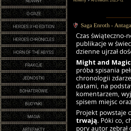
Nowiny
Archiwum: 2025-12
NOWINY
O GRZE
Saga Enroth - Antaga
HEROES 3 HD EDITION
Czas świąteczno-n
HEROES CHRONICLES
publikacje w świec
dzienne ujrzał doś
HORN OF THE ABYSS
Might and Magic:
FRAKCJE
próba spisania peł
chronologii zdarz
JEDNOSTKI
datami, na podsta
BOHATEROWIE
komentarzem, wyj
spisem miejsc oraz
BUDYNKI
Projekt powstaje 
MAGIA
trwają
. Póki co, 
pory autor zebrał 
ARTEFAKTY