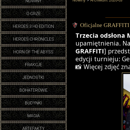
Nowiny
Archiwum: 2020-03
NOWINY
O GRZE
Oficjalne GRAFFITI 
HEROES 3 HD EDITION
Trzecia odsłona 
HEROES CHRONICLES
upamiętnienia. Na
GRAFFITI
] przeds
HORN OF THE ABYSS
edycji turnieju: G
FRAKCJE
📸 Więcej zdjęć zn
JEDNOSTKI
BOHATEROWIE
BUDYNKI
MAGIA
ARTEFAKTY