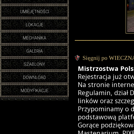
UMIEJĘTNOŚCI
LOKACJE
MECHANIKA
GALERIA
Sięgnij po WIECZNĄ
SZABLONY
Mistrzostwa Pols
Rejestracja już ot
DOWNLOAD
Na stronie intern
MODYFIKACJE
Regulamin, dział D
linków oraz szczeg
Przypominamy o d
podstawową platf
Gorące podziękowa
Mastenarium, PIXE