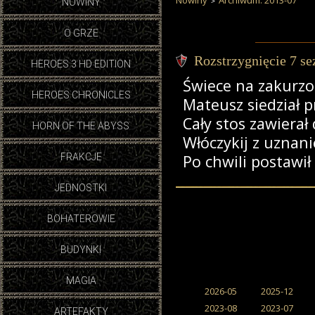
Nowiny
Archiwum: 2013-07
NOWINY
O GRZE
Rozstrzygnięcie 7 s
HEROES 3 HD EDITION
Świece na zakurzo
HEROES CHRONICLES
Mateusz siedział 
Cały stos zawierał
HORN OF THE ABYSS
Włóczykij z uznan
FRAKCJE
Po chwili postawił 
JEDNOSTKI
BOHATEROWIE
BUDYNKI
MAGIA
2026-05
2025-12
2023-08
2023-07
ARTEFAKTY