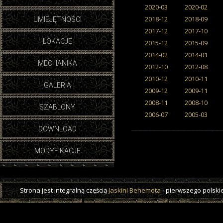
2020-03
2020-02
2018-12
2018-09
UMIEJĘTNOŚCI
2017-12
2017-10
LOKACJE
2015-12
2015-09
2014-02
2014-01
MECHANIKA
2012-10
2012-08
2010-12
2010-11
GALERIA
2009-12
2009-11
2008-11
2008-10
SZABLONY
2006-07
2005-03
DOWNLOAD
MODYFIKACJE
Strona jest integralną częścią
Jaskini Behemota
- pierwszego polskie