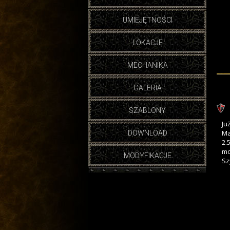
UMIEJĘTNOŚCI
LOKACJE
MECHANIKA
GALERIA
SZABLONY
Ju
Ma
DOWNLOAD
2.
mo
MODYFIKACJE
Sz