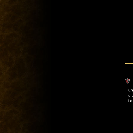
Ch
dr
Lo