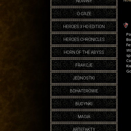
Now
NOWINY
O GRZE
HEROES 3 HD EDITION
Po
Bo
HEROES CHRONICLES
Fe
st
HORN OF THE ABYSS
sp
Co
FRAKCJE
Ki
Gd
JEDNOSTKI
BOHATEROWIE
BUDYNKI
MAGIA
ARTEFAKTY