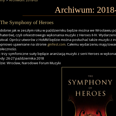
iny
Archiwum: 2018-03
Archiwum: 2018
The Symphony of Heroes
dobnie jak w zeszłym roku w październiku będzie można we Wrocławiu p
haterów), czyli orkiestrowego wykonania muzyki z Heroes II-IV. Wydarze
stival. Oprócz utworów z HoMM będzie można posłuchać także muzyki z in
opniowo ujawniane na stronie
gmfest.com
. Całemu wydarzeniu mają towa
ołeczności.
: trzy symfoniczne suity będące aranżacją muzyki z serii Heroes w wykona
edy: 26-27 października 2018
zie: Wrocław, Narodowe Forum Muzyki