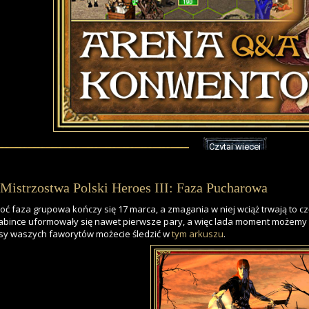
Czytaj więcej
Mistrzostwa Polski Heroes III: Faza Pucharowa
oć faza grupowa kończy się 17 marca, a zmagania w niej wciąż trwają to c
abince uformowały się nawet pierwsze pary, a więc lada moment możemy 
sy waszych faworytów możecie śledzić w
tym arkuszu
.