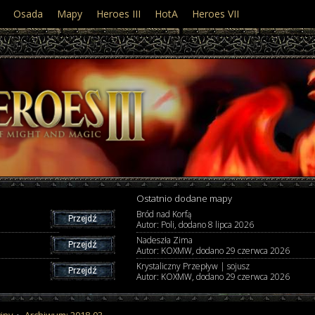
Osada
Mapy
Heroes III
HotA
Heroes VII
Ostatnio dodane mapy
Bród nad Korfą
Przejdź
Autor: Poli, dodano
8 lipca 2026
Nadeszła Zima
Przejdź
Autor: KOXMW, dodano
29 czerwca 2026
Krystaliczny Przepływ | sojusz
Przejdź
Autor: KOXMW, dodano
29 czerwca 2026