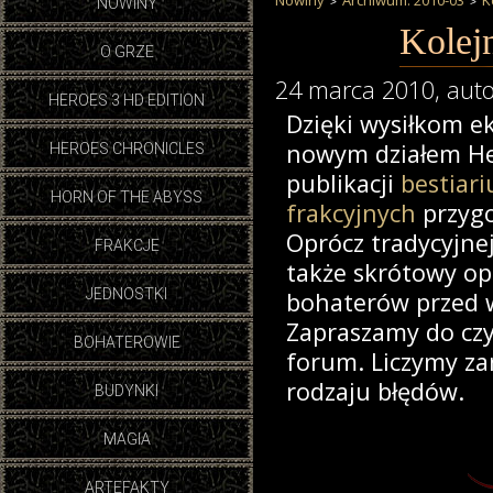
Nowiny
Archiwum: 2010-03
K
NOWINY
Kolejn
O GRZE
24 marca 2010
, aut
HEROES 3 HD EDITION
Dzięki wysiłkom ek
nowym działem Her
HEROES CHRONICLES
publikacji
bestiari
HORN OF THE ABYSS
frakcyjnych
przygo
Oprócz tradycyjnej
FRAKCJE
także skrótowy op
JEDNOSTKI
bohaterów przed wa
Zapraszamy do czy
BOHATEROWIE
forum. Liczymy za
rodzaju błędów.
BUDYNKI
MAGIA
ARTEFAKTY