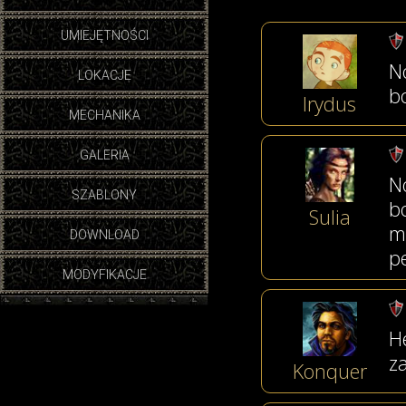
UMIEJĘTNOŚCI
N
LOKACJE
b
Irydus
MECHANIKA
GALERIA
N
SZABLONY
b
Sulia
m
DOWNLOAD
p
MODYFIKACJE
H
za
Konquer