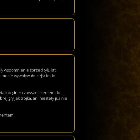
iły wspomnienia sprzed tylu lat.
 emocje wywoływało zejście do
 płyta lub ginęła zawsze szedłem do
ej gry jak trójka, ani niestety już nie
ymentem.