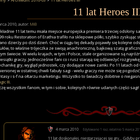
iny
Archiwum: 2010-03
11 lat Heroes III!
11 lat Heroes II
rca 2010
, autor:
MiB
kładnie 11 lat temu miała miejsce europejska premiera trzeciej odsłony s
99 roku Restoration of Erathia trafiło na sklepowe półki, szybko zyskując st
ano dzierży po dziś dzień. Choć w ciągu tej dekady pojawiły się kolejne od
tułów, to właśnie
trójeczka
ze swoją anachroniczną, bajkową szatą graficzn
łym świecie. W wielu krajach, w tym i Polsce, stale organizowane są najróżni
iesiątki graczy. Jednocześnie fani co i rusz starają się odświeżyć rozgryw
chanikę gry, wygląd jednostek, czy dodające nowe zamki. Po 11 latach od
ienionej w ostatniej chwili fabuły sagi - wielu graczy nie może się pogod
ntasy i s-f na ołtarzu marketingu. Wszystko to świadczy dobitnie o niegas
ic III
.
czę wszystkim fanom, w tym i sobie, kolejnych równie udanych części sagi!
4 marca 2010
Edytowano 1 raz, ostatnio 5 marca 20
11 lat doskonałej, niestarzejącej się gry... Gdyby 