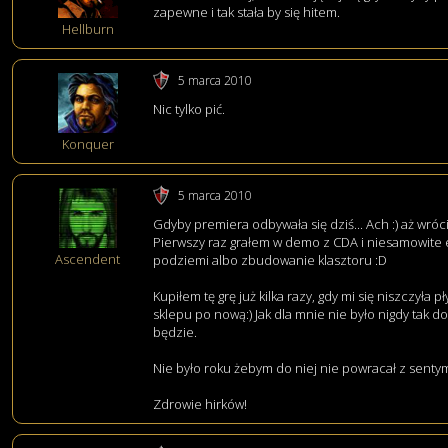
zapewne i tak stała by się hitem.
Hellburn
5 marca 2010
Nic tylko pić.
Konquer
5 marca 2010
Gdyby premiera odbywała się dziś... Ach :) aż wróc
Pierwszy raz grałem w demo z CDA i niesamowite
Ascendent
podziemi albo zbudowanie klasztoru :D
Kupiłem tę grę już kilka razy, gdy mi się niszczyła
sklepu po nową:) Jak dla mnie nie było nigdy tak dobr
będzie.
Nie było roku żebym do niej nie powracał z sent
Zdrowie hirków!