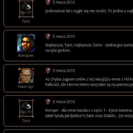
5 marca 2010
Jedenaście lat i ciągle się nie nudzi. To jedna z na
Taro
5 marca 2010
Najlepsza, Taro, najlepsza. Serio - żadna gra suma
na tyle godzin.
Konquer
5 marca 2010
Aż chyba zagram sobie z tej okazji;)) u mnie z H3 ko
Fallout2, ale Herosi mimo wszystko są na pierwszy
Haav Gyr
5 marca 2010
Konqer - dla mnie każda z części 1 - 4 jest świetna
takie tytuły jak Baldur's Gate oraz Diablo... Do ws
Taro