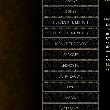
Now
NOWINY
O GRZE
4 ma
HEROES 3 HD EDITION
Do
19
HEROES CHRONICLES
mi
ty
ca
HORN OF THE ABYSS
dz
me
FRAKCJE
zm
fa
Mag
JEDNOSTKI
Ży
BOHATEROWIE
BUDYNKI
MAGIA
ARTEFAKTY