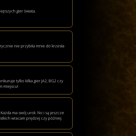
jlepszych gier świata.
rycznie nie przybiła mnie do krzesła
nkuruje tylko kilka gier JA2, BG2 czy
m miejscu!
. Każda ma swój urok. No i są jeszcze
zystkich wracam prędzej czy później.