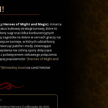
I!
agi
Heroes of Might and Magic
]. 4 marca
atus kultowej strategii turowej, które to
słony sagi oraz kilka konkurencyjnych
ą zagościła na dobre w sercach graczy na
ejsze turnieje, w których udział biorą
kę tworząc patche i mody zmieniające
 wydania nie cichną spory dotyczące
zić z poświęceniem ciekawego połączenia
nącej popularności
"]Heroes of Might and
"]Wznieśmy toast
na cześć
hirków
!
10.
premiera Heroes 3 odbywała się dziś,