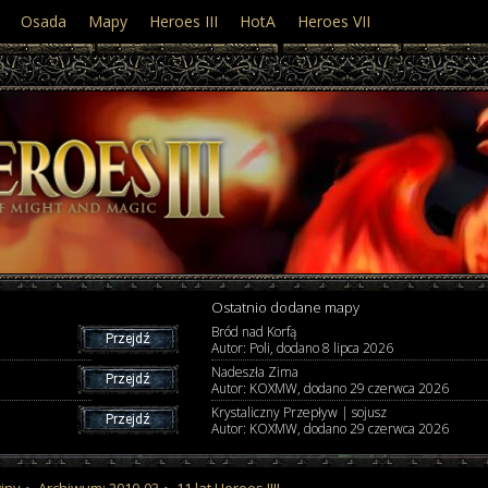
Osada
Mapy
Heroes III
HotA
Heroes VII
Ostatnio dodane mapy
Bród nad Korfą
Przejdź
Autor: Poli, dodano
8 lipca 2026
Nadeszła Zima
Przejdź
Autor: KOXMW, dodano
29 czerwca 2026
Krystaliczny Przepływ | sojusz
Przejdź
Autor: KOXMW, dodano
29 czerwca 2026